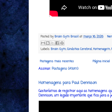
Posted by
Brain Gym Brasil
at
março 16, 2026
Nen
Labels:
Brain Gym
,
Ginástica Cerebral
,
Homenagem
,
Postagens mais recentes
Página inicial
Assinar:
Postagens (Atom)
Homenagens para Paul Dennison
Gostaríamos de registrar aqui as homenagens que
Dennison, um legado importante que fica para a post