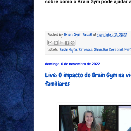
Posted by
Brain Gym Brasil
at
novembro 13, 2022
Labels:
Brain Gym
,
Estresse
,
Ginástica Cerebral
,
Mem
domingo, 6 de novembro de 2022
Live: O impacto do Brain Gym na vi
familiares