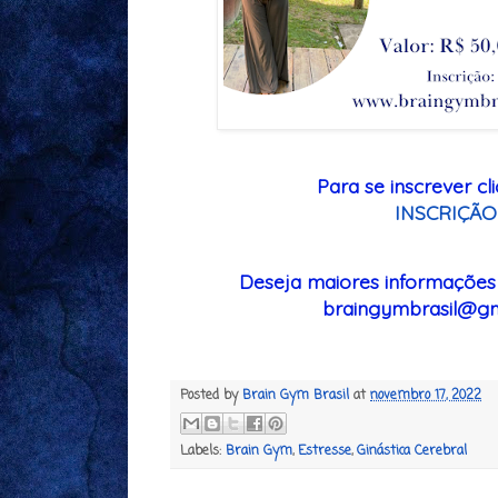
Para se inscrever cli
INSCRIÇÃO
Deseja maiores informações
braingymbrasil@gm
Posted by
Brain Gym Brasil
at
novembro 17, 2022
Labels:
Brain Gym
,
Estresse
,
Ginástica Cerebral