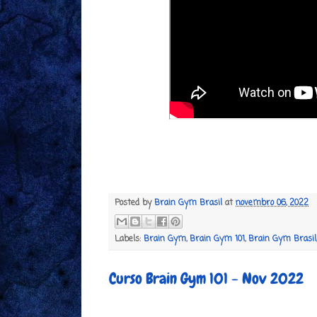
Posted by
Brain Gym Brasil
at
novembro 06, 2022
Labels:
Brain Gym
,
Brain Gym 101
,
Brain Gym Brasil
Curso Brain Gym 101 - Nov 2022