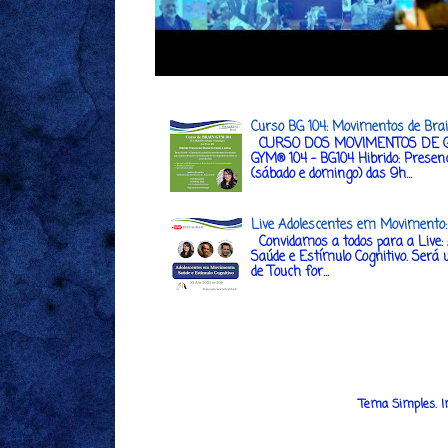
Curso BG 104: Movimentos de Bra
CURSO DOS MOVIMENTOS DE G
GYM® 104 - BG104 Hibrido: Presenc
(sábado e domingo) das 9h...
Live Adolescentes em Movimento: 
Convidamos a todos para a Live:
Saúde e Estímulo Cognitivo. Será 
de Touch for...
Tema Simples. 