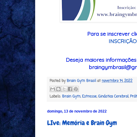
Para se inscrever cli
INSCRIÇÃO
Deseja maiores informações
braingymbrasil@gm
Posted by
Brain Gym Brasil
at
novembro 14, 2022
Labels:
Brain Gym
,
Estresse
,
Ginástica Cerebral
,
Prát
domingo, 13 de novembro de 2022
LIve: Memória e Brain Gym