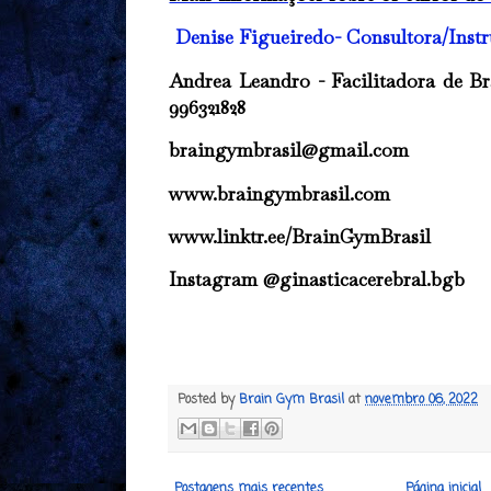
Denise Figueiredo- Consultora/Ins
Andrea Leandro - Facilitadora de 
996321828
braingymbrasil@gmail.com
www.braingymbrasil.com
www.linktr.ee/BrainGymBrasil
Instagram @ginasticacerebral.bgb
Posted by
Brain Gym Brasil
at
novembro 06, 2022
Postagens mais recentes
Página inicial