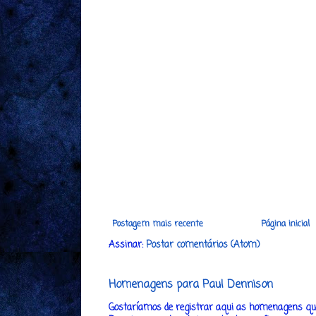
Postagem mais recente
Página inicial
Assinar:
Postar comentários (Atom)
Homenagens para Paul Dennison
Gostaríamos de registrar aqui as homenagens que