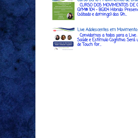
CURSO DOS MOVIMENTOS DE G
GYM® 104 - BG104 Hibrido: Presenc
(sábado e domingo) das 9h...
Live Adolescentes em Movimento: 
Convidamos a todos para a Live:
Saúde e Estímulo Cognitivo. Será 
de Touch for...