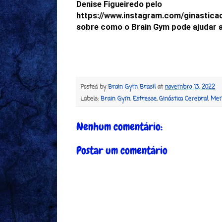
Denise Figueiredo pelo 
https://www.instagram.com/ginastica
Posted by
Brain Gym Brasil
at
novembro 13, 2022
Labels:
Brain Gym
,
Estresse
,
Ginástica Cerebral
,
Mem
Nenhum comentário:
Postar um comentário