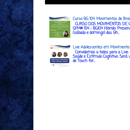
Curso BG 104: Movimentos de Bra
CURSO DOS MOVIMENTOS DE G
GYM® 104 - BG104 Hibrido: Presenc
(sábado e domingo) das 9h...
Live Adolescentes em Movimento: 
Convidamos a todos para a Live:
Saúde e Estímulo Cognitivo. Será 
de Touch for...