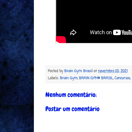
Posted by
Brain Gym Brasil
at
novembro 03, 2021
Labels:
Brain Gym
,
BRAIN GYM® BRASIL
,
Concursos
,
Nenhum comentário:
Postar um comentário