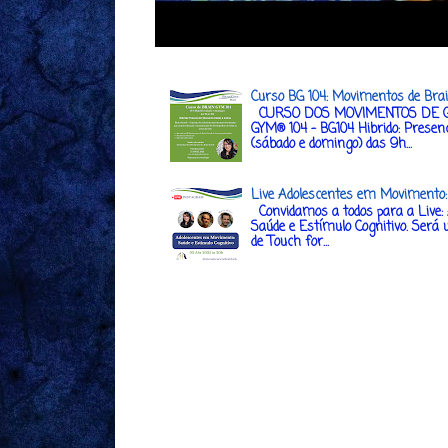
Curso BG 104: Movimentos de Bra
CURSO DOS MOVIMENTOS DE G
GYM® 104 - BG104 Hibrido: Presenc
(sábado e domingo) das 9h...
Live Adolescentes em Movimento: 
Convidamos a todos para a Live:
Saúde e Estímulo Cognitivo. Será 
de Touch for...