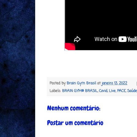
Posted by
Brain Gym Brasil
at
janeiro 13, 2022
Labels:
BRAIN GYM® BRASIL
,
Covid
,
Live
,
PACE
,
Saúd
Nenhum comentário:
Postar um comentário