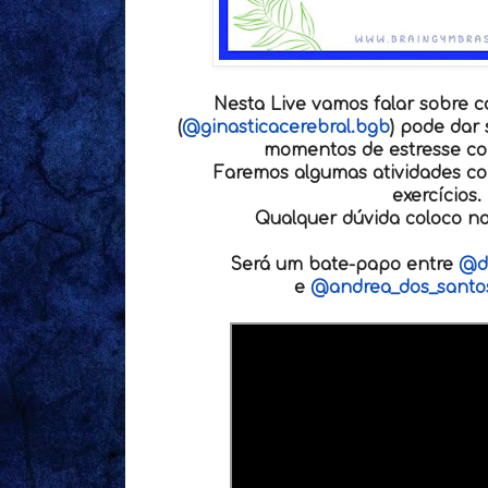
Nesta Live vamos falar sobre
(
@ginasticacerebral.bgb
) pode dar
momentos de estresse c
Faremos algumas atividades c
exercícios.
Qualquer dúvida coloco no
Será um bate-papo entre
@de
e
@andrea_dos_santo