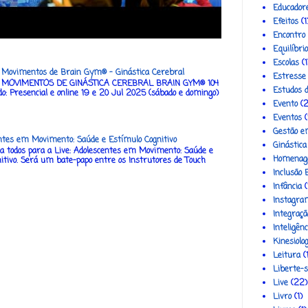
Educador
Efeitos
(1
Encontro
Equilíbri
Escolas
(1
: Movimentos de Brain Gym® - Ginástica Cerebral
Estresse
MOVIMENTOS DE GINÁSTICA CEREBRAL BRAIN GYM® 104
Estudos 
do: Presencial e online 19 e 20 Jul 2025 (sábado e domingo)
Evento
(2
Eventos
(
Gestão e
ntes em Movimento: Saúde e Estímulo Cognitivo
Ginástica
 todos para a Live: Adolescentes em Movimento: Saúde e
Homena
itivo. Será um bate-papo entre os Instrutores de Touch
Inclusão 
Infância
(
Instagra
Integraçã
Inteligênc
Kinesiolog
Leitura
(
Liberte-s
Live
(22)
Livro
(1)