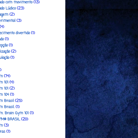
ado com movimento
(13)
do Lúdico
(23)
zagem
(2)
erimental
(3)
(4)
cimento divertido
(1)
ado
(1)
epção
(1)
ização
(2)
ulação
(1)
)
ym
(74)
m 101
(4)
m 101
(2)
m 104
(1)
m Brasil
(25)
m Brasil.
(1)
m. Brain Gym 101
(1)
YM® BRASIL
(20)
ym
(3)
ras
(1)