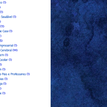
es
(1)
)
(1)
o Saudável
(1)
)
(11)
de Caso
(1)
)
5)
mpresarial
(1)
 Cerebral
(44)
gem
(1)
Escolar
(1)
1)
m
(1)
o Pais e Professores
(1)
ias
(1)
ia
(1)
1)
e
(1)