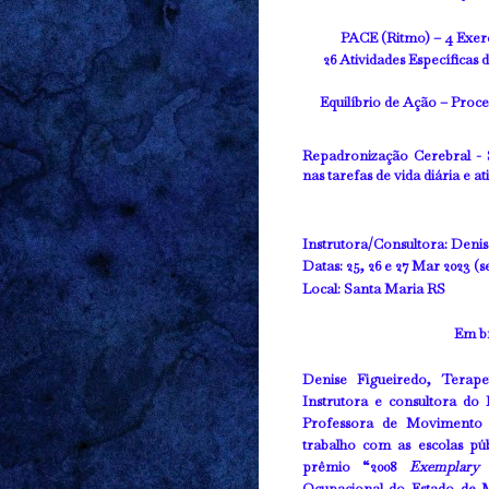
PACE (Ritmo)
– 4 Exer
26 Atividades Específica
Equilíbrio de Ação –
Proce
Repadronização Cerebral
-
nas tarefas de vida diária e at
Instrutora/Consultora
: Deni
Datas
: 25, 26 e 27 Mar 202
Local
: Santa Maria RS
Em br
Denise Figueiredo,
Terape
Instrutora e consultora do
Professora de Movimento 
trabalho com as escolas pú
prêmio “2008
Exemplary
Ocupacional do Estado de 