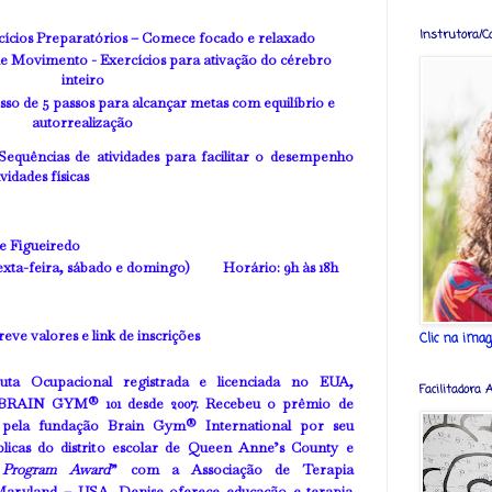
Instrutora/C
cícios Preparatórios – Comece focado e relaxado
s de Movimento
-
Exercícios para ativação do cérebro
inteiro
sso de 5 passos para alcançar metas com equilíbrio e
autorrealização
Sequências de atividades para facilitar o desempenho
ividades físicas
se Figueiredo
3 (sexta-feira, sábado e domingo)
Horário
: 9h às 18h
eve valores e link de inscrições
Clic na ima
uta Ocupacional registrada e licenciada no EUA,
Facilitadora
BRAIN GYM® 101
desde 2007. Recebeu o prêmio de
pela fundação Brain Gym® International por seu
blicas do distrito escolar de Queen Anne’s County e
 Program Award
” com a Associação de Terapia
Maryland – USA. Denise oferece educação e terapia