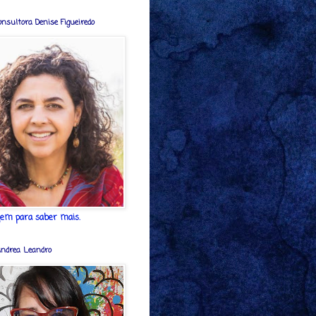
onsultora Denise Figueiredo
gem para saber mais.
 Andrea Leandro