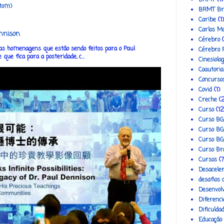
tom)
BRMT Bra
Caribe
(1)
Carlos Ma
nnison
Cérebro
(
as homenagens que estão sendo feitos para o Paul
Cérebro R
ue fica para a posteridade, c...
Cinesiolog
Coautoria
Concurso
Covid
(1)
Creche
(
Curso
(12
Curso BG
Curso BG
Curso BG
Curso Br
Cursos
(7
Desacele
desafios 
Desenvol
Diferenci
Dificulda
Educação