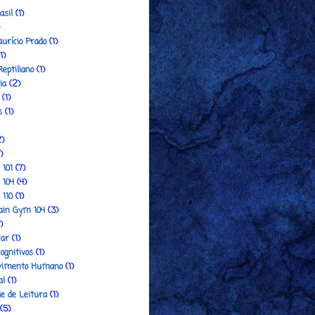
sil
(1)
urício Prado
(1)
1)
eptiliano
(1)
ia
(2)
(1)
s
(1)
2)
)
 101
(7)
 104
(4)
 110
(1)
ain Gym 104
(3)
)
rar
(1)
cognitivos
(1)
vimento Humano
(1)
al
(1)
de de Leitura
(1)
(5)