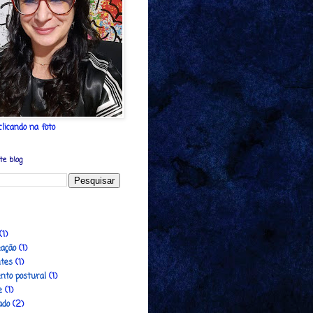
licando na foto
te blog
(1)
ação
(1)
ntes
(1)
nto postural
(1)
e
(1)
ado
(2)