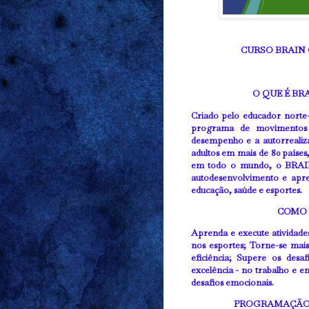
CURSO BRAIN G
O QUE É BR
Criado pelo educador nort
programa de movimentos 
desempenho e a autorrealiza
adultos em mais de 80 países
em todo o mundo, o BRAI
autodesenvolvimento e apre
educação, saúde e esportes.
COMO 
Aprenda e execute atividade
nos esportes; Torne-se mais
eficiência; Supere os desa
excelência - no trabalho e e
desafios emocionais.
PROGRAMAÇÃO D