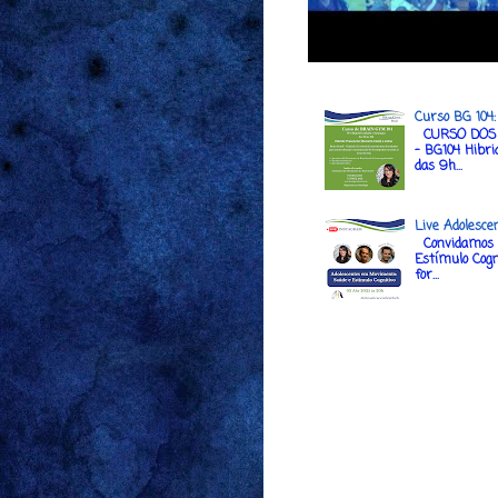
Curso BG 104
CURSO DOS 
- BG104 Hibri
das 9h...
Live Adolesce
Convidamos a
Estímulo Cogn
for...