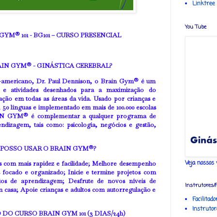
Linktree
You Tube
YM® 101 - BG101 – CURSO PRESENCIAL
AIN GYM® - GINÁSTICA CEREBRAL?
e-americano, Dr. Paul Dennison, o Brain Gym® é um
e atividades desenhados para a maximização do
ção em todas as áreas da vida. Usado por crianças e
, 50 línguas e implementado em mais de 100.000 escolas
N GYM® é complementar a qualquer programa de
ndizagem, tais como: psicologia, negócios e gestão,
POSSO USAR O BRAIN GYM®?
Veja nossos 
s com mais rapidez e facilidade; Melhore desempenho
 focado e organizado; Inicie e termine projetos com
fios de aprendizagem; Desfrute de novos níveis de
Instrutores/
m casa; Apoie crianças e adultos com autorregulação e
Facilitad
Instrutor
O CURSO BRAIN GYM 101 (3 DIAS/24h)