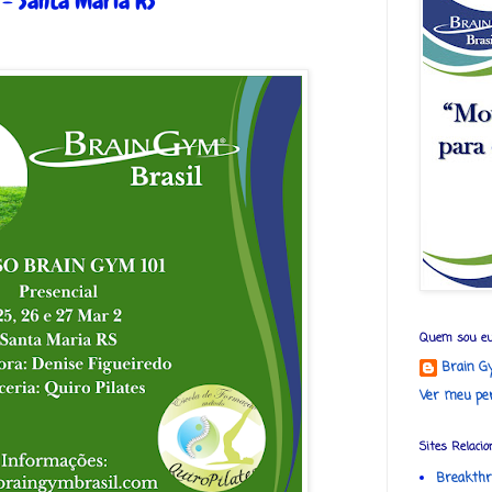
 - Santa Maria RS
Quem sou e
Brain G
Ver meu per
Sites Relacio
Breakthr