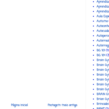
Aprendiz
Aprendiza
Aprendi
Aula Exp
Autismo
Autoconhe
Autocuid
Autoperc
Autorreal
Autorreg
BG 101
(1)
BG 104
(3
Brain G
Brain Gy
Brain Gy
Brain Gy
Brain Gy
Brain Gy
Brain Gy
BRAIN G
Brian G
Brincadei
Página inicial
Postagem mais antiga
BRMT
(1)