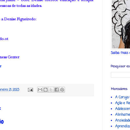
essoas de todas as idades.
 a Denise Figueiredo:
do.ot
Saiba mais c
lness Center
r
Pesquisar es
Marcadores
aneiro 21, 2023
A Coruja
Ação e Re
:
Adolesce
Alinhame
io
Ansiedad
Aprendiz