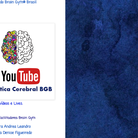
 do Brain Gym® Brasil
vídeos e Lives.
Facilitadores Brain Gym
ora Andrea Leandro
a Denise Figueiredo