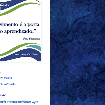
u
ym Brasil
fil completo
nados
ough Internacional/Brain Gym