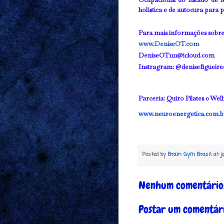
holística e de autocura para p
Para mais informações sobre
www.DeniseOT.com
DeniseOT1111@icloud.com
Instragram: @denisefigueire
Parceria: Quiro Pilates 0 Wel
www.neuroenergetica.com.b
Posted by
Brain Gym Brasil
at
j
Nenhum comentário
Postar um comentár