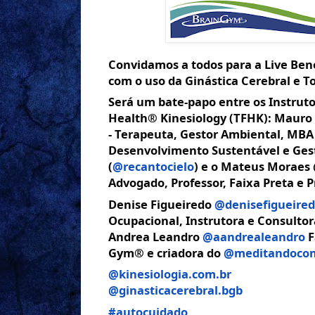
Convidamos a todos para a Live Ben
com o uso da Ginástica Cerebral e T
Será um bate-papo entre os Instruto
Health® Kinesiology (TFHK): Mauro
- Terapeuta, Gestor Ambiental, MB
Desenvolvimento Sustentável e Gest
(
@recantocielo
) e o Mateus Moraes @
Advogado, Professor, Faixa Preta e Pr
Denise Figueiredo
@denisefigueired
Ocupacional, Instrutora e Consulto
Andrea Leandro
@aandrealeandro
F
Gym® e criadora do
@meditandocom
@kinesiologia.com.br
@ginasticacerebral.bgb
#autocuidado