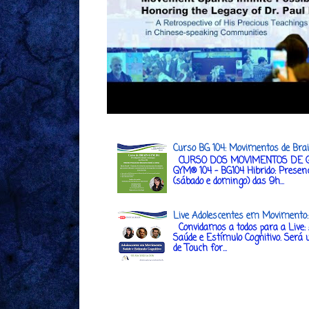
Curso BG 104: Movimentos de Bra
CURSO DOS MOVIMENTOS DE G
GYM® 104 - BG104 Hibrido: Presenc
(sábado e domingo) das 9h...
Live Adolescentes em Movimento: 
Convidamos a todos para a Live:
Saúde e Estímulo Cognitivo. Será 
de Touch for...