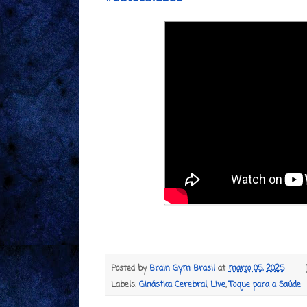
Posted by
Brain Gym Brasil
at
março 05, 2025
Labels:
Ginástica Cerebral
,
Live
,
Toque para a Saúde